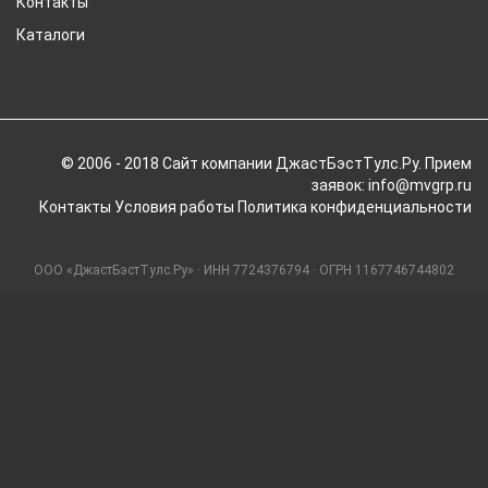
Контакты
Каталоги
© 2006 - 2018 Cайт компании ДжастБэстТулс.Ру. Прием
заявок: info@mvgrp.ru
Контакты
Условия работы
Политика конфиденциальности
ООО «ДжастБэстТулс.Ру» · ИНН 7724376794 · ОГРН 1167746744802