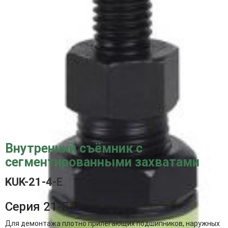
Внутренний съёмник с
сегментированными захватами
KUK-21-4-E
Серия 21-E
Для демонтажа плотно прилегающих подшипников, наружных