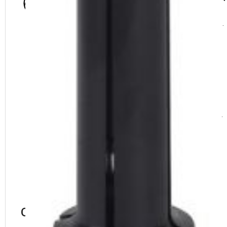
мм
мм
мм
мм
шт.
шт.
шт.
(дюйм)
(дюйм)
(дюйм)
6005;
6205;
6305;
6405;
6805;
6905;
16005;
24-34
61805;
58 (2
98 (3
(7/8" - 1
4
17
22
61905;
1/4")
7/8")
3/8")
6006;
6206;
6306;
6406;
16006;
61806;
61906
Описание