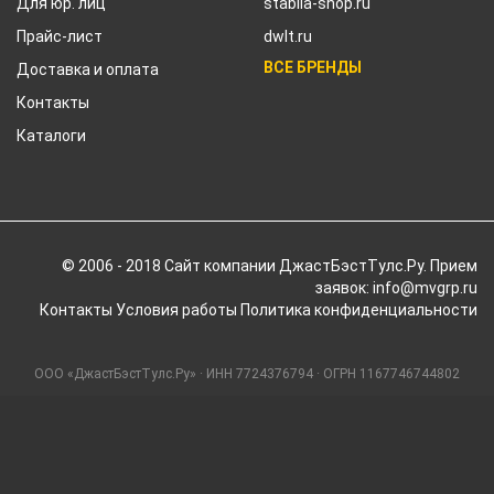
Для юр. лиц
stabila-shop.ru
Прайс-лист
dwlt.ru
ВСЕ БРЕНДЫ
Доставка и оплата
Контакты
Каталоги
© 2006 - 2018 Cайт компании ДжастБэстТулс.Ру. Прием
заявок: info@mvgrp.ru
Контакты
Условия работы
Политика конфиденциальности
ООО «ДжастБэстТулс.Ру» · ИНН 7724376794 · ОГРН 1167746744802