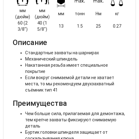
мм
мм
мм
тонн
Нм
кг
(дюйм)
(дюйм)
60 (2
40 (1
13
1.5
25
0.27
3/8")
5/8")
Описание
Стандартные захваты на шарнирах
Механический шпиндель
Накатанная резьба имеет специальное
покрытие
Если вокруг снимаемой детали не хватает
места, то мы рекомендуем двухзахватный
съёмник тип 41
Преимущества
Чем больше сила, прилагаемая для демонтажа,
тем крепче захваты фиксируют снимаемую
деталь
Буртик головки шпинделя защищает от
соскальзывания ключа