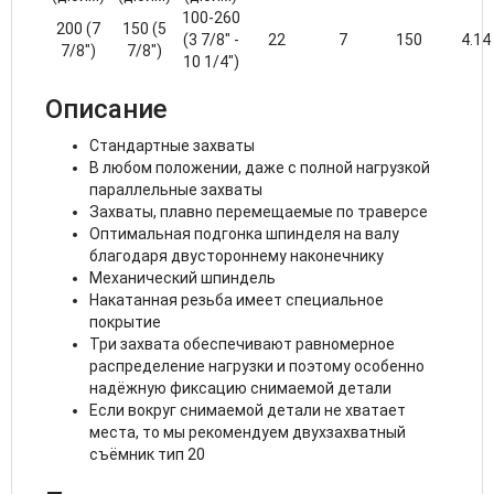
100-260
200 (7
150 (5
(3 7/8" -
22
7
150
4.14
7/8")
7/8")
10 1/4")
Описание
Стандартные захваты
В любом положении, даже с полной нагрузкой
параллельные захваты
Захваты, плавно перемещаемые по траверсе
Оптимальная подгонка шпинделя на валу
благодаря двустороннему наконечнику
Механический шпиндель
Накатанная резьба имеет специальное
покрытие
Три захвата обеспечивают равномерное
распределение нагрузки и поэтому особенно
надёжную фиксацию снимаемой детали
Если вокруг снимаемой детали не хватает
места, то мы рекомендуем двухзахватный
съёмник тип 20