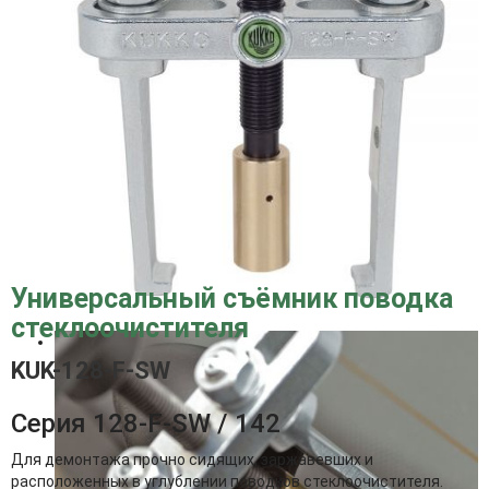
Универсальный съёмник поводка
стеклоочистителя
KUK-128-F-SW
Серия 128-F-SW / 142
Для демонтажа прочно сидящих, заржавевших и
расположенных в углублении поводков стеклоочистителя.