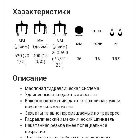
Характеристики
мм
мм
мм
мм
тонн
кг
(дюйм)
(дюйм)
(дюйм)
200-590
520 (20
400 (15
(7 7/8" -
36
15
18.9
1/2")
3/4")
23")
Описание
Масляная гидравлическая система
Удлинённые стандартные захваты
В любом положении, даже с полной нагрузкой
параллельные захваты
Захваты, плавно перемещаемые по траверсе
Гидравлический и механический шпиндель
Накатанная резьба имеет специальное
покрытие
Два захвата для работы в ограниченном