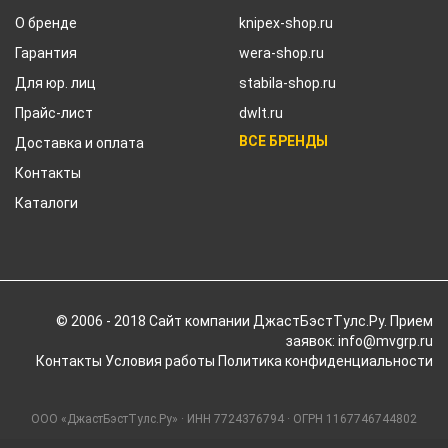
О бренде
knipex-shop.ru
Гарантия
wera-shop.ru
Для юр. лиц
stabila-shop.ru
Прайс-лист
dwlt.ru
ВСЕ БРЕНДЫ
Доставка и оплата
Контакты
Каталоги
© 2006 - 2018 Cайт компании ДжастБэстТулс.Ру. Прием
заявок: info@mvgrp.ru
Контакты
Условия работы
Политика конфиденциальности
ООО «ДжастБэстТулс.Ру» · ИНН 7724376794 · ОГРН 1167746744802