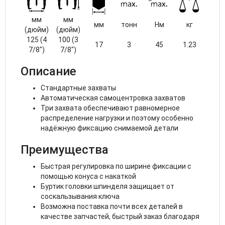
мм
мм
мм
тонн
Нм
кг
(дюйм)
(дюйм)
125 (4
100 (3
17
3
45
1.23
7/8")
7/8")
Описание
Стандартные захваты
Автоматическая самоцентровка захватов
Три захвата обеспечивают равномерное
распределение нагрузки и поэтому особенно
надёжную фиксацию снимаемой детали
Преимущества
Быстрая регулировка по ширине фиксации с
помощью конуса с накаткой
Буртик головки шпинделя защищает от
соскальзывания ключа
Возможна поставка почти всех деталей в
качестве запчастей, быстрый заказ благодаря