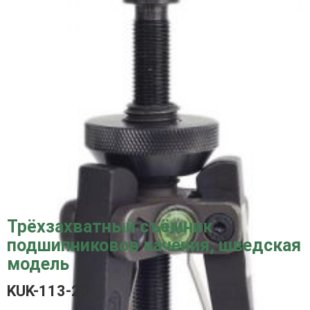
Трёхзахватный съёмник
подшипниковов качения, шведская
модель
KUK-113-20