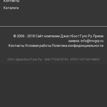
Контакты
Каталоги
© 2006 - 2018 Cайт компании ДжастБэстТулс.Ру. Прием
заявок: info@mvgrp.ru
Контакты
Условия работы
Политика конфиденциальности
ООО «ДжастБэстТулс.Ру» · ИНН 7724376794 · ОГРН 1167746744802