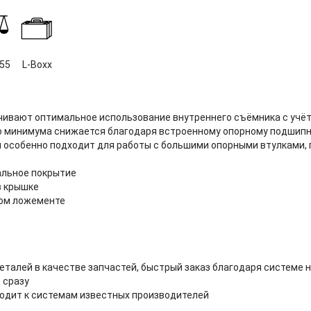
955
L-Boxx
чивают оптимальное использование внутреннего съёмника с учё
до минимума снижается благодаря встроенному опорному подшип
особенно подходит для работы с большими опорными втулками, п
альное покрытие
в крышке
ном ложементе
еталей в качестве запчастей, быстрый заказ благодаря системе 
 сразу
ходит к системам известных производителей