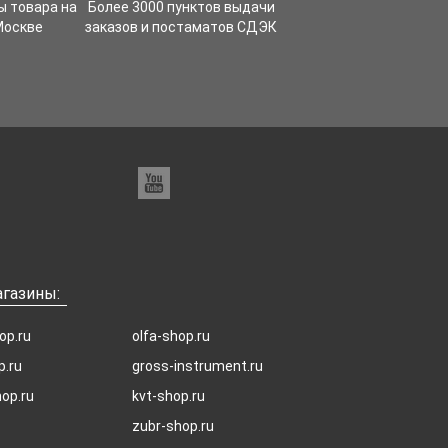
ы товара на
Более 3000 пунктов выдачи
Москве
заказов и постаматов СДЭК
газины:
op.ru
olfa-shop.ru
p.ru
gross-instrument.ru
hop.ru
kvt-shop.ru
zubr-shop.ru