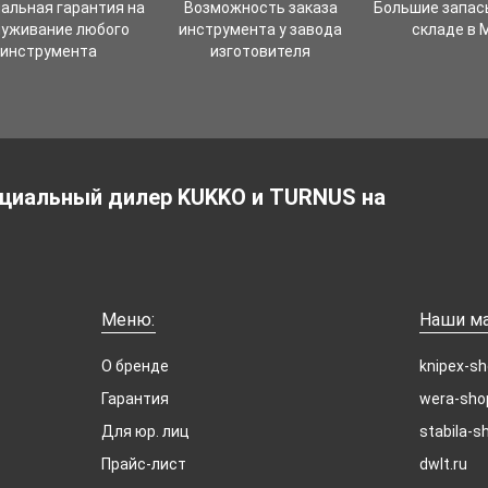
альная гарантия на
Возможность заказа
Большие запас
луживание любого
инструмента у завода
складе в 
инструмента
изготовителя
циальный дилер KUKKO и TURNUS на
Меню:
Наши ма
О бренде
knipex-sh
Гарантия
wera-sho
Для юр. лиц
stabila-s
Прайс-лист
dwlt.ru