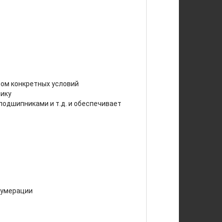
том конкретных условий
нику
одшипниками и т.д. и обеспечивает
нумерации