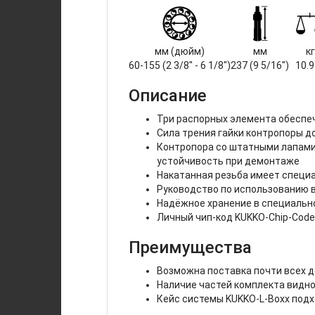
мм (дюйм)
мм
кг
60-155 (2 3/8" - 6 1/8")
237 (9 5/16")
10.
Описание
Три распорных элемента обеспе
Сила трения гайки контропоры 
Контропора со штатными лапами 
устойчивость при демонтаже
Накатанная резьба имеет специ
Руководство по использованию 
Надёжное хранение в специаль
Личный чип-код KUKKO-Chip-Code
Преимущества
Возможна поставка почти всех д
Наличие частей комплекта видно
Кейс системы KUKKO-L-Boxx под