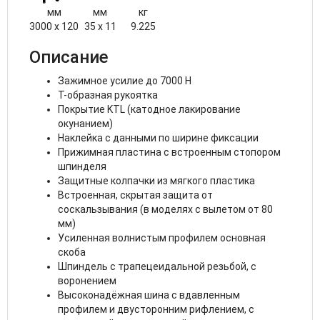
мм
мм
кг
3000 x 120
35 x 11
9.225
Описание
Зажимное усилие до 7000 Н
Т-образная рукоятка
Покрытие KTL (катодное лакирование
окунанием)
Наклейка с данными по ширине фиксации
Прижимная пластина с встроенным стопором
шпинделя
Защитные колпачки из мягкого пластика
Встроенная, скрытая защита от
соскальзывания (в моделях с вылетом от 80
мм)
Усиленная волнистым профилем основная
скоба
Шпиндель с трапецеидальной резьбой, с
воронением
Высоконадёжная шина с вдавленным
профилем и двусторонним рифлением, с