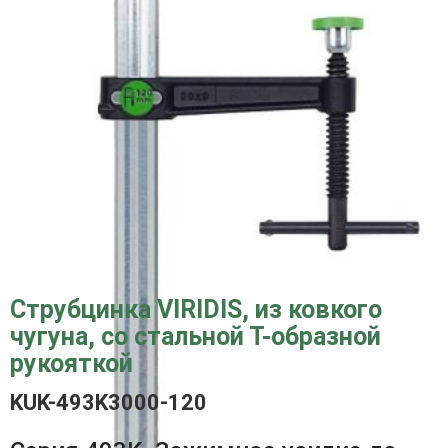
Струбцинка VIRIDIS, из ковкого
чугуна, со стальной Т-образной
рукояткой
KUK-493K3000-120