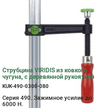
Струбцина VIRIDIS из ковкого
чугуна, с деревянной рукояткой
KUK-490-0300-080
Серия 490. Зажимное усилие до
6000 Н.