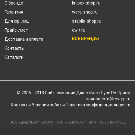
О бренде
knipex-shop.ru
Гарантия
wera-shop.ru
Для юр. лиц
stabila-shop.ru
Прайс-лист
dwlt.ru
ВСЕ БРЕНДЫ
Доставка и оплата
Контакты
Каталоги
© 2006 - 2018 Cайт компании ДжастБэстТулс.Ру. Прием
заявок: info@mvgrp.ru
Контакты
Условия работы
Политика конфиденциальности
ООО «ДжастБэстТулс.Ру» · ИНН 7724376794 · ОГРН 1167746744802