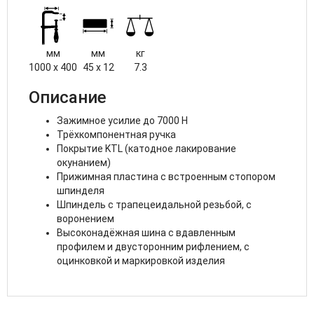
мм
мм
кг
1000 x 400
45 x 12
7.3
Описание
Зажимное усилие до 7000 Н
Трёхкомпонентная ручка
Покрытие KTL (катодное лакирование
окунанием)
Прижимная пластина с встроенным стопором
шпинделя
Шпиндель с трапецеидальной резьбой, с
воронением
Высоконадёжная шина с вдавленным
профилем и двусторонним рифлением, с
оцинковкой и маркировкой изделия