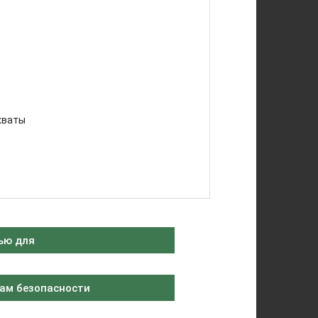
хваты
ью для
ам безопасности