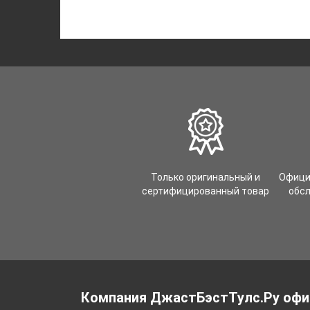
Только оригинальный и
Офици
сертифицированный товар
обс
Компания ДжастБэстТулс.Ру офи