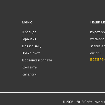
Меню:
Наши ма
О бренде
knipex-sh
Гарантия
wera-sho
Для юр. лиц
stabila-s
Прайс-лист
dwlt.ru
ВСЕ БРЕ
Доставка и оплата
Контакты
Каталоги
© 2006 - 2018 Cайт компан