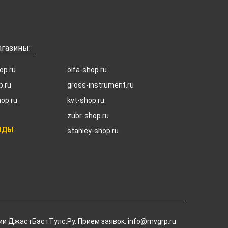
газины:
op.ru
olfa-shop.ru
p.ru
gross-instrument.ru
hop.ru
kvt-shop.ru
zubr-shop.ru
НДЫ
stanley-shop.ru
ии ДжастБэстТулс.Ру. Прием заявок: info@mvgrp.ru