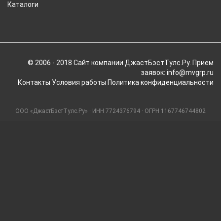
Каталоги
© 2006 - 2018 Cайт компании ДжастБэстТулс.Ру. Прием
заявок: info@mvgrp.ru
Контакты
Условия работы
Политика конфиденциальности
ООО «ДжастБэстТулс.Ру» · ИНН 7724376794 · ОГРН 1167746744802