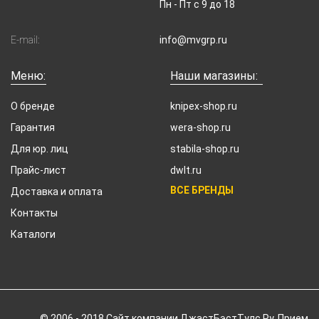
Пн - Пт с 9 до 18
E-mail:
info@mvgrp.ru
Меню:
Наши магазины:
О бренде
knipex-shop.ru
Гарантия
wera-shop.ru
Для юр. лиц
stabila-shop.ru
Прайс-лист
dwlt.ru
ВСЕ БРЕНДЫ
Доставка и оплата
Контакты
Каталоги
© 2006 - 2018 Cайт компании ДжастБэстТулс.Ру. Прием