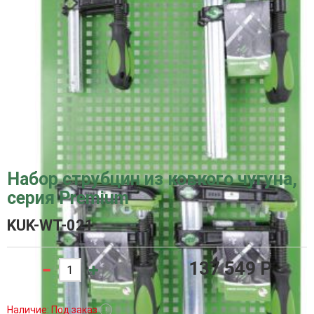
Набор струбцин из ковкого чугуна,
серия Premium
KUK-WT-021
137 549 P
Наличие: Под заказ
!