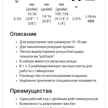
мм
мм
мм
кг
(дюйм)
(дюйм)
(дюйм)
10-36
109; 134
14; 16
L-Boxx
6-24
(3/8" - 1
(4 1/4"; 5
2.015
(5/8")
MINI
3/8")
1/4")
Описание
Для разрезания гаек размером 10–36 мм
Две закалённые режущие кромки
Лёгкое вывёртывание резца благодаря
технологии "pull back"
В наборе имеются запасные резцы
В т.ч. 2 комбинированных гаечных ключа для
работы с гайкорезом
Руководство по использованию в крышке
Надёжное хранение в специальном ложементе
Преимущества
Один рабочий ход с двойным действием резцов
Возможность разрезания гаек без