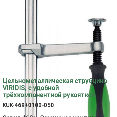
Цельнометаллическая струбцина
VIRIDIS, с удобной
трёхкомпонентной рукояткой
KUK-469+0100-050