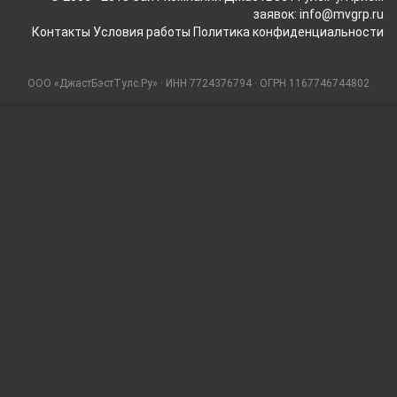
заявок: info@mvgrp.ru
Контакты
Условия работы
Политика конфиденциальности
ООО «ДжастБэстТулс.Ру» · ИНН 7724376794 · ОГРН 1167746744802