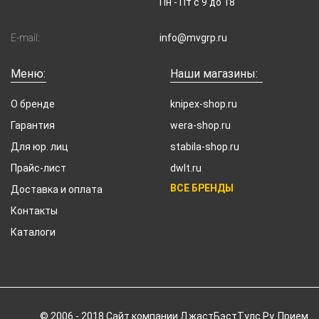
Пн - Пт с 9 до 18
E-mail:
info@mvgrp.ru
Меню:
Наши магазины:
О бренде
knipex-shop.ru
Гарантия
wera-shop.ru
Для юр. лиц
stabila-shop.ru
Прайс-лист
dwlt.ru
ВСЕ БРЕНДЫ
Доставка и оплата
Контакты
Каталоги
© 2006 - 2018 Cайт компании ДжастБэстТулс.Ру. Прием