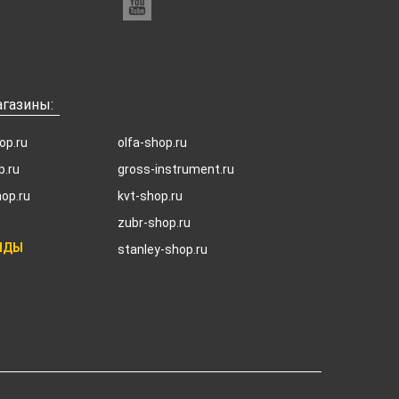
газины:
op.ru
olfa-shop.ru
p.ru
gross-instrument.ru
hop.ru
kvt-shop.ru
zubr-shop.ru
НДЫ
stanley-shop.ru