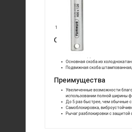
мм
мм
кг
120 x 60
13.5 x 6.5
0.4
Описание
Зажимное усилие до 8000 Н
Рычажная ручка
Основная скоба из холодноката
Подвижная скоба штампованная,
Преимущества
Увеличенные возможности благо
использовании полной ширины 
До 5 раз быстрее, чем обычные 
Самоблокировка, виброустойчив
Рычаг разблокировки с защитой 