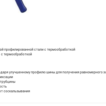
ной профилированной стали с термообработкой
 с термообработкой
даря улучшенному профилю шины для получения равномерного заж
фиксации
струбцины
ость
от соскальзывания