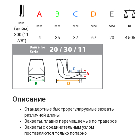
мм
мм
мм
мм
мм
мм
кг
(дюйм)
300 (11
4
35
37
67
20
4.50
7/8")
Описание
Стандартные быстрорегулируемые захваты
различной длины
Захваты, плавно перемещаемые по траверсе
Захваты с соединительным узлом
поставляются только попарно