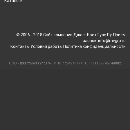
Каталоги
© 2006 - 2018 Cайт компании ДжастБэстТулс.Ру. Прием
заявок: info@mvgrp.ru
Контакты
Условия работы
Политика конфиденциальности
ООО «ДжастБэстТулс.Ру» · ИНН 7724376794 · ОГРН 1167746744802